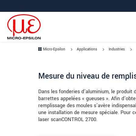
Aller à la navigation principale
Accès direct au contenu
Aller à la sous-navigation
Micro-Epsilon
Applications
Industries
Mesure du niveau de rempli
Dans les fonderies d’aluminium, le produit
barrettes appelées « gueuses ». Afin d’obt
remplissage des moules s’avère indispensa
une installation de mesure spéciale. Pour ce
laser scanCONTROL 2700.