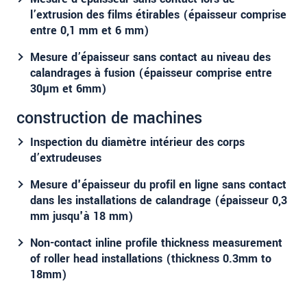
confidentielle. Veuillez lire notre
déclaration de
l’extrusion des films étirables (épaisseur comprise
protection des données
.
entre 0,1 mm et 6 mm)
Mesure d’épaisseur sans contact au niveau des
ENVOYER MESSAGE
calandrages à fusion (épaisseur comprise entre
30µm et 6mm)
construction de machines
Inspection du diamètre intérieur des corps
d’extrudeuses
Mesure d'épaisseur du profil en ligne sans contact
dans les installations de calandrage (épaisseur 0,3
mm jusqu'à 18 mm)
Non-contact inline profile thickness measurement
of roller head installations (thickness 0.3mm to
18mm)