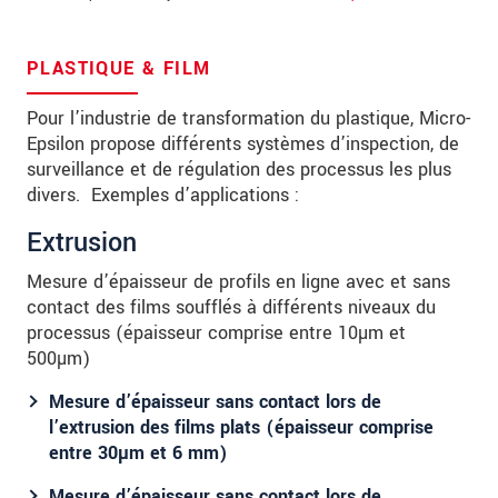
Code postal
Ville
*
PLASTIQUE & FILM
Pays
*
Pour l’industrie de transformation du plastique, Micro-
Epsilon propose différents systèmes d’inspection, de
Téléphone
surveillance et de régulation des processus les plus
divers. Exemples d’applications :
Email
*
Extrusion
Message
*
Mesure d’épaisseur de profils en ligne avec et sans
contact des films soufflés à différents niveaux du
processus (épaisseur comprise entre 10µm et
500µm)
Veuillez me tenir informé des innovations
de produits par e-mail.
Mesure d’épaisseur sans contact lors de
l’extrusion des films plats (épaisseur comprise
* Obligatoire
entre 30µm et 6 mm)
Nous traitons vos données de manière
Mesure d’épaisseur sans contact lors de