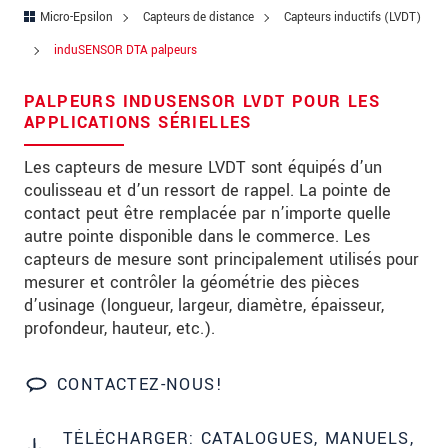
Rue
Micro-Epsilon
Capteurs de distance
Capteurs inductifs (LVDT)
Code postal
induSENSOR DTA palpeurs
Ville
*
PALPEURS INDUSENSOR LVDT POUR LES
APPLICATIONS SÉRIELLES
Pays
*
Les capteurs de mesure LVDT sont équipés d’un
Téléphone
coulisseau et d’un ressort de rappel. La pointe de
contact peut être remplacée par n’importe quelle
Email
*
autre pointe disponible dans le commerce. Les
capteurs de mesure sont principalement utilisés pour
Message
*
mesurer et contrôler la géométrie des pièces
d’usinage (longueur, largeur, diamètre, épaisseur,
profondeur, hauteur, etc.).
Veuillez me tenir informé des innovations
de produits par e-mail.
CONTACTEZ-NOUS!
* Obligatoire
TÉLÉCHARGER: CATALOGUES, MANUELS,