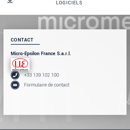
LOGICIELS
Nous traitons vos données de manière
confidentielle. Veuillez lire notre
déclaration de
protection des données
.
ENVOYER MESSAGE
CONTACT
Micro-Epsilon France S.a.r.l.
+33 139 102 100
Formulaire de contact