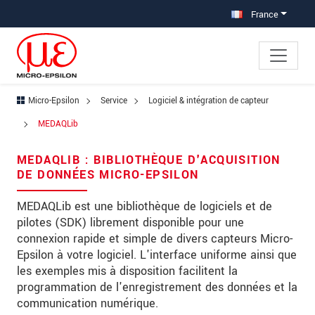
Aller à la navigation principale
Accès direct au contenu
France
Micro-Epsilon
Service
Logiciel & intégration de capteur
×
MEDAQLib
Votre demande sur : MEDAQLib
MEDAQLIB : BIBLIOTHÈQUE D'ACQUISITION
Titre
*
DE DONNÉES MICRO-EPSILON
Prénom
*
MEDAQLib est une bibliothèque de logiciels et de
pilotes (SDK) librement disponible pour une
Nom
*
connexion rapide et simple de divers capteurs Micro-
Epsilon à votre logiciel. L'interface uniforme ainsi que
Société
*
les exemples mis à disposition facilitent la
programmation de l'enregistrement des données et la
Rue
communication numérique.