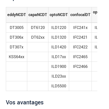
confidentielle. Veuillez lire notre
déclaration de
protection des données
.
optoNCD
eddyNCDT
capaNCDT
optoNCDT
confocalDT
ILR
ENVOYER MESSAGE
DT3005
DT6120
ILD1220
IFC241x
ILR225
DT306x
DT62xx
ILD1320
IFC2421
ILR380
DT307x
ILD1420
IFC2422
ILR117
KSS64xx
ILD17xx
IFC2465
ILD1900
IFC2466
ILD23xx
ILD5500
Vos avantages