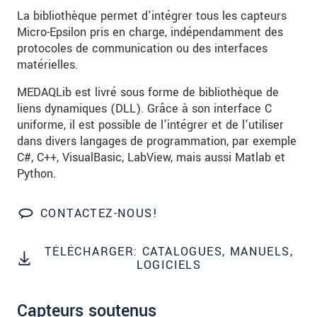
Code postal
La bibliothèque permet d'intégrer tous les capteurs
Micro-Epsilon pris en charge, indépendamment des
Ville
*
protocoles de communication ou des interfaces
matérielles.
Pays
*
MEDAQLib est livré sous forme de bibliothèque de
Téléphone
liens dynamiques (DLL). Grâce à son interface C
uniforme, il est possible de l'intégrer et de l'utiliser
Email
*
dans divers langages de programmation, par exemple
C#, C++, VisualBasic, LabView, mais aussi Matlab et
Message
*
Python.
CONTACTEZ-NOUS!
Veuillez me tenir informé des innovations
de produits par e-mail.
TÉLÉCHARGER: CATALOGUES, MANUELS,
LOGICIELS
* Obligatoire
Capteurs soutenus
Nous traitons vos données de manière