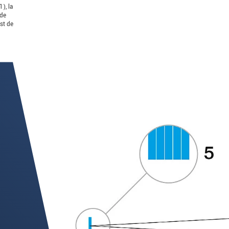
), la
 de
est de