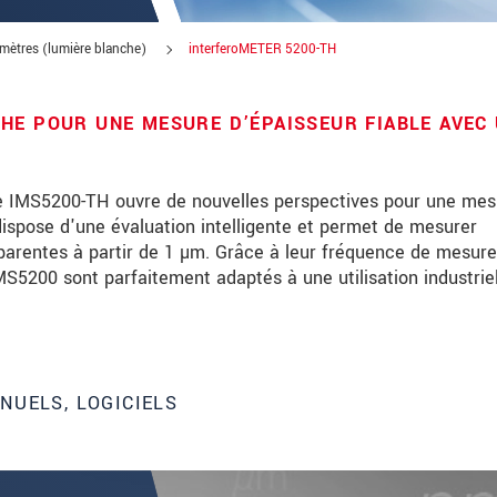
omètres (lumière blanche)
interferoMETER 5200-TH
HE POUR UNE MESURE D’ÉPAISSEUR FIABLE AVEC
he IMS5200-TH ouvre de nouvelles perspectives pour une mes
 dispose d'une évaluation intelligente et permet de mesurer
parentes à partir de 1 µm. Grâce à leur fréquence de mesure
MS5200 sont parfaitement adaptés à une utilisation industriel
ovations de produits par e-mail.
NUELS, LOGICIELS
identielle. Veuillez lire notre
déclaration de protection des donnée