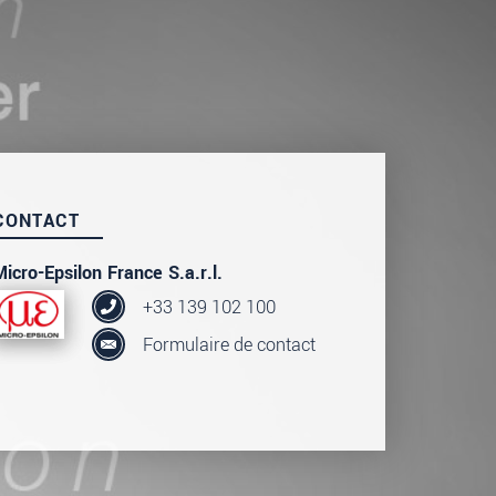
CONTACT
Micro-Epsilon France S.a.r.l.
+33 139 102 100
Formulaire de contact