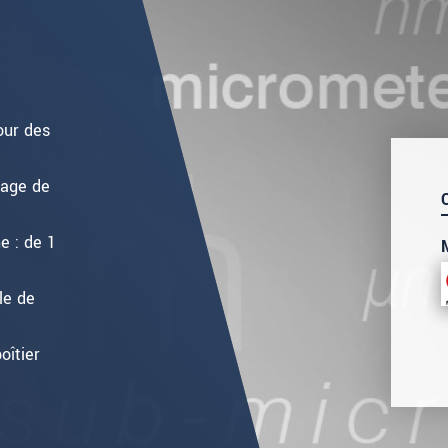
our des
lage de
e : de 1
le de
oîtier