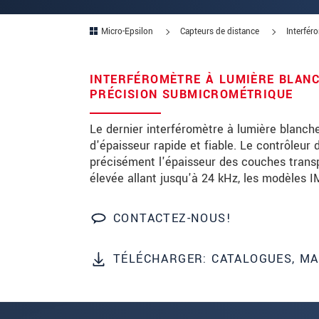
Code postal
Micro-Epsilon
Capteurs de distance
Interfér
Ville
*
INTERFÉROMÈTRE À LUMIÈRE BLANC
Pays
*
PRÉCISION SUBMICROMÉTRIQUE
Téléphone
Le dernier interféromètre à lumière blanc
d'épaisseur rapide et fiable. Le contrôleur
Email
*
précisément l'épaisseur des couches trans
élevée allant jusqu'à 24 kHz, les modèles I
Message
*
CONTACTEZ-NOUS!
Veuillez me tenir informé des inn
TÉLÉCHARGER: CATALOGUES, MA
* Obligatoire
Nous traitons vos données de manière conf