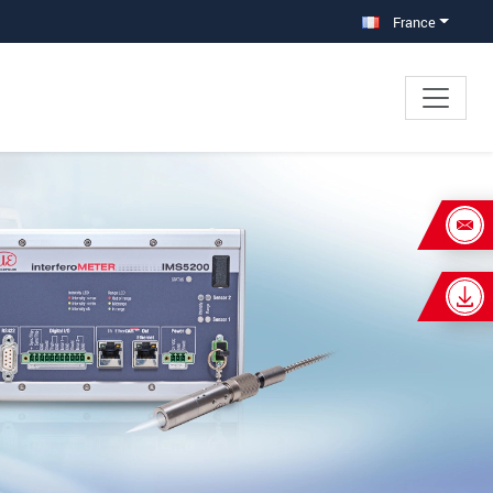
France
×