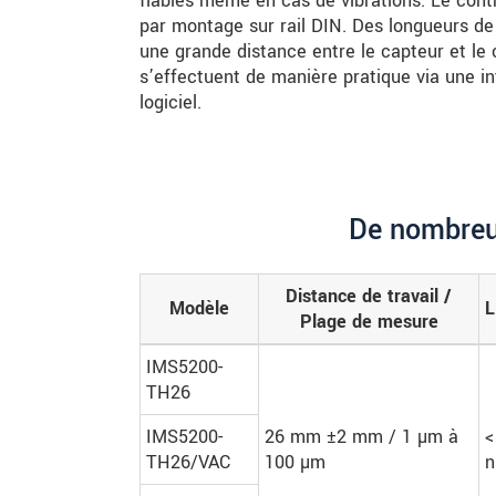
fiables même en cas de vibrations. Le cont
par montage sur rail DIN. Des longueurs de
une grande distance entre le capteur et le 
s’effectuent de manière pratique via une i
logiciel.
De nombreu
Distance de travail /
Modèle
L
Plage de mesure
IMS5200-
TH26
IMS5200-
26 mm ±2 mm / 1 µm à
<
TH26/VAC
100 µm