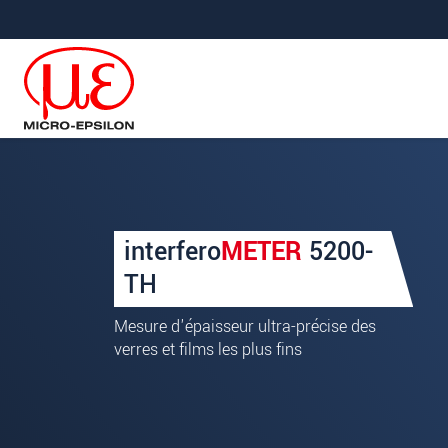
Aller à la navigation principale
Accès direct au contenu
Votre demande sur : interf
interfero
METER
5200-
Titre
*
TH
Prénom
*
Mesure d'épaisseur ultra-précise des
verres et films les plus fins
Nom
*
Société
*
Rue