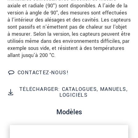
Nous traitons vos données de manière
axiale et radiale (90°) sont disponibles. A l’aide de la
confidentielle. Veuillez lire notre
déclaration de
version à angle de 90°, des mesures sont effectuées
protection des données
.
à l’intérieur des alésages et des cavités. Les capteurs
sont passifs et n'émettent pas de chaleur sur l'objet
à mesurer. Selon la version, les capteurs peuvent être
ENVOYER MESSAGE
utilisés même dans des environnements difficiles, par
exemple sous vide, et résistent à des températures
allant jusqu'à 200 °C.
CONTACTEZ-NOUS!
TÉLÉCHARGER: CATALOGUES, MANUELS,
LOGICIELS
Modèles