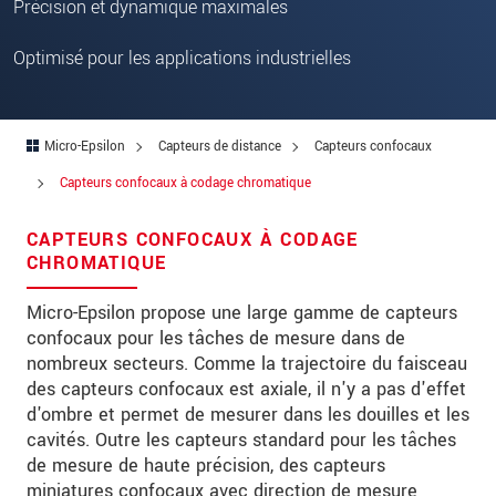
Rue
Précision et dynamique maximales
Code postal
Optimisé pour les applications industrielles
Ville
*
Pays
*
Micro-Epsilon
Capteurs de distance
Capteurs confocaux
Capteurs confocaux à codage chromatique
Téléphone
CAPTEURS CONFOCAUX À CODAGE
Email
*
CHROMATIQUE
Message
*
Micro-Epsilon propose une large gamme de capteurs
confocaux pour les tâches de mesure dans de
nombreux secteurs. Comme la trajectoire du faisceau
des capteurs confocaux est axiale, il n'y a pas d'effet
Veuillez me tenir informé des innovations
d'ombre et permet de mesurer dans les douilles et les
de produits par e-mail.
cavités. Outre les capteurs standard pour les tâches
de mesure de haute précision, des capteurs
* Obligatoire
miniatures confocaux avec direction de mesure