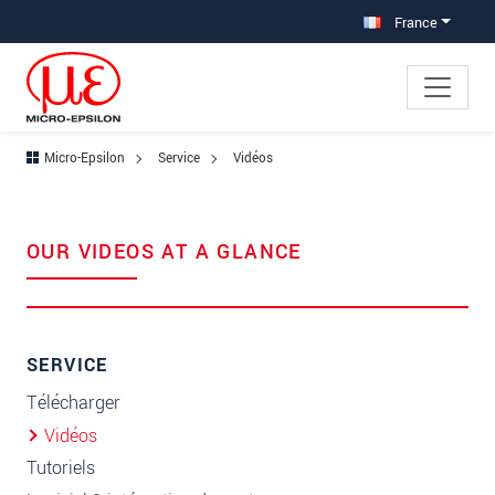
Aller à la navigation principale
Accès direct au contenu
France
Micro-Epsilon
Service
Vidéos
OUR VIDEOS AT A GLANCE
SERVICE
Télécharger
Vidéos
Tutoriels