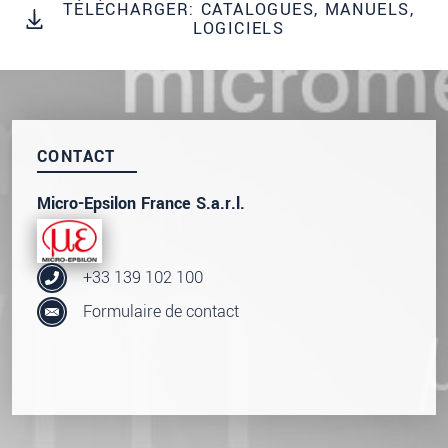
TÉLÉCHARGER: CATALOGUES, MANUELS,
Nous traitons vos données de manière
LOGICIELS
confidentielle. Veuillez lire notre
déclaration de
protection des données
.
ENVOYER MESSAGE
CONTACT
Micro-Epsilon France S.a.r.l.
+33 139 102 100
Formulaire de contact