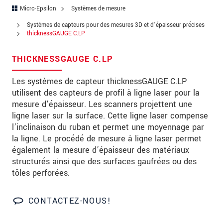
Rue
Micro-Epsilon
Systèmes de mesure
Code postal
Systèmes de capteurs pour des mesures 3D et d’épaisseur précises
thicknessGAUGE C.LP
Ville
*
THICKNESSGAUGE C.LP
Pays
*
Les systèmes de capteur thicknessGAUGE C.LP
Téléphone
utilisent des capteurs de profil à ligne laser pour la
mesure d’épaisseur. Les scanners projettent une
Email
*
ligne laser sur la surface. Cette ligne laser compense
l’inclinaison du ruban et permet une moyennage par
Message
*
la ligne. Le procédé de mesure à ligne laser permet
également la mesure d’épaisseur des matériaux
structurés ainsi que des surfaces gaufrées ou des
tôles perforées.
Veuillez me tenir informé des innovations
de produits par e-mail.
CONTACTEZ-NOUS!
* Obligatoire