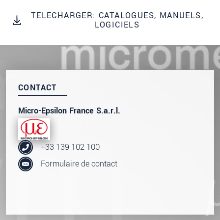
Nous traitons vos données de manière
TÉLÉCHARGER: CATALOGUES, MANUELS,
confidentielle. Veuillez lire notre
déclaration de
LOGICIELS
protection des données
.
ENVOYER MESSAGE
CONTACT
Micro-Epsilon France S.a.r.l.
+33 139 102 100
Formulaire de contact