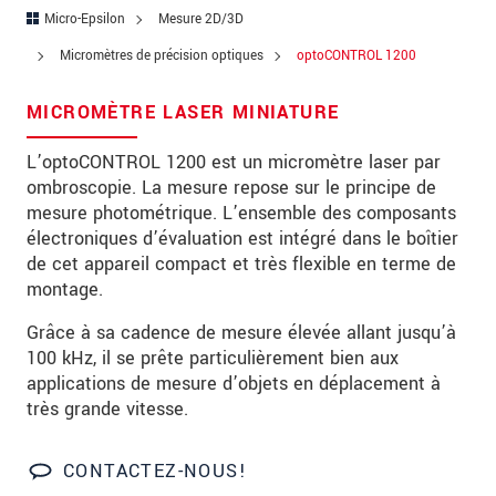
Rue
Micro-Epsilon
Mesure 2D/3D
Code postal
Micromètres de précision optiques
optoCONTROL 1200
Ville
*
MICROMÈTRE LASER MINIATURE
Pays
*
L’optoCONTROL 1200 est un micromètre laser par
ombroscopie. La mesure repose sur le principe de
Téléphone
mesure photométrique. L’ensemble des composants
électroniques d’évaluation est intégré dans le boîtier
Email
*
de cet appareil compact et très flexible en terme de
montage.
Message
*
Grâce à sa cadence de mesure élevée allant jusqu’à
100 kHz, il se prête particulièrement bien aux
applications de mesure d’objets en déplacement à
Veuillez me tenir informé des innovations
très grande vitesse.
de produits par e-mail.
CONTACTEZ-NOUS!
* Obligatoire