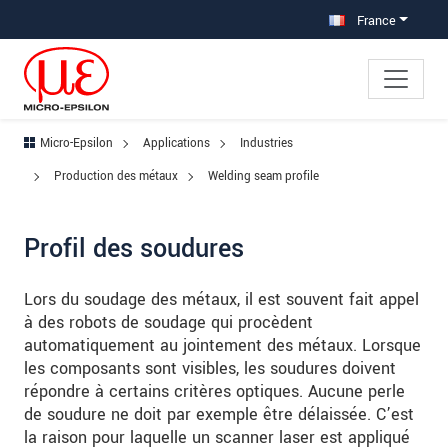
Aller à la navigation principale
Accès direct au contenu
Aller à la sous-navigation
France
Micro-Epsilon
Applications
Industries
Production des métaux
Welding seam profile
Profil des soudures
Lors du soudage des métaux, il est souvent fait appel
à des robots de soudage qui procèdent
automatiquement au jointement des métaux. Lorsque
les composants sont visibles, les soudures doivent
répondre à certains critères optiques. Aucune perle
de soudure ne doit par exemple être délaissée. C’est
la raison pour laquelle un scanner laser est appliqué