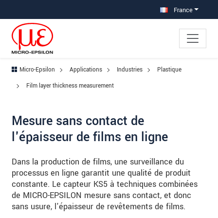
Aller à la navigation principale
Accès direct au contenu
Aller à la sous-navigation
France
Micro-Epsilon
Applications
Industries
Plastique
Film layer thickness measurement
Mesure sans contact de
l'épaisseur de films en ligne
Dans la production de films, une surveillance du
processus en ligne garantit une qualité de produit
constante. Le capteur KS5 à techniques combinées
de MICRO-EPSILON mesure sans contact, et donc
sans usure, l'épaisseur de revêtements de films.