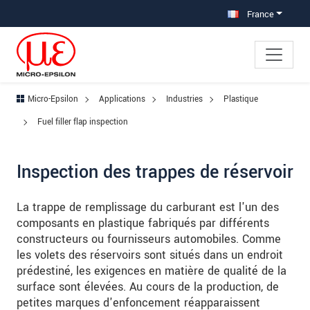
Aller à la navigation principale
Accès direct au contenu
Aller à la sous-navigation
France
Micro-Epsilon
Applications
Industries
Plastique
Fuel filler flap inspection
Inspection des trappes de réservoir
La trappe de remplissage du carburant est l'un des
composants en plastique fabriqués par différents
constructeurs ou fournisseurs automobiles. Comme
les volets des réservoirs sont situés dans un endroit
prédestiné, les exigences en matière de qualité de la
surface sont élevées. Au cours de la production, de
petites marques d'enfoncement réapparaissent