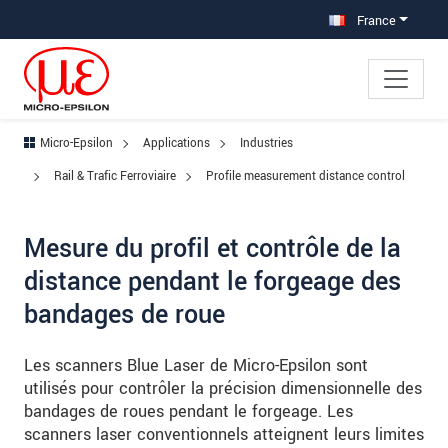
Aller à la navigation principale
Accès direct au contenu
Aller à la sous-navigation
France
Micro-Epsilon
Applications
Industries
Rail & Trafic Ferroviaire
Profile measurement distance control
Mesure du profil et contrôle de la
distance pendant le forgeage des
bandages de roue
Les scanners Blue Laser de Micro-Epsilon sont
utilisés pour contrôler la précision dimensionnelle des
bandages de roues pendant le forgeage. Les
scanners laser conventionnels atteignent leurs limites