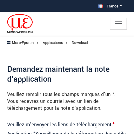
Aller à la navigation principale
Accès direct au contenu
Aller à la sous-navigation
France
Micro-Epsilon
Applications
Download
Demandez maintenant la note
d'application
Veuillez remplir tous les champs marqués d'un *.
Vous recevrez un courriel avec un lien de
téléchargement pour la note d'application.
Veuillez m'envoyer les liens de téléchargement
*
Application "Surveillance de la déformation des outils