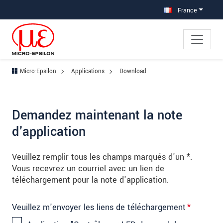
Aller à la navigation principale
Accès direct au contenu
Aller à la sous-navigation
France
Micro-Epsilon
Applications
Download
Demandez maintenant la note
d'application
Veuillez remplir tous les champs marqués d'un *.
Vous recevrez un courriel avec un lien de
téléchargement pour la note d'application.
Veuillez m'envoyer les liens de téléchargement
*