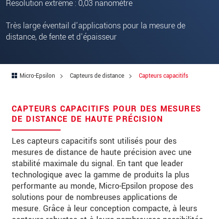
Rue
Résolution extrême : 0,03 nanomètre
Code postal
Très large éventail d’applications pour la mesure de
distance, de fente et d’épaisseur
Ville
*
Pays
*
Micro-Epsilon
Capteurs de distance
Capteurs capacitifs
Téléphone
Email
*
CAPTEURS CAPACITIFS POUR DES MESURES
DE DISTANCE DE HAUTE PRÉCISION
Message
*
Les capteurs capacitifs sont utilisés pour des
mesures de distance de haute précision avec une
stabilité maximale du signal. En tant que leader
Veuillez me tenir informé des innovations
technologique avec la gamme de produits la plus
de produits par e-mail.
performante au monde, Micro-Epsilon propose des
solutions pour de nombreuses applications de
mesure. Grâce à leur conception compacte, à leurs
* Obligatoire