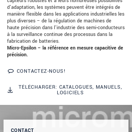
capteurs robustes et à leurs nombreuses possibilités
Nous traitons vos données de manière
d'adaptation, les systèmes peuvent être intégrés de
confidentielle. Veuillez lire notre
déclaration de
manière flexible dans les applications industrielles les
protection des données
.
plus diverses – de la régulation de machines de
haute précision dans l'industrie des semi-conducteurs
à la surveillance continue des processus dans la
ENVOYER MESSAGE
fabrication de batteries.
Micro-Epsilon – la référence en mesure capacitive de
précision.
CONTACTEZ-NOUS!
TÉLÉCHARGER: CATALOGUES, MANUELS,
LOGICIELS
CONTACT