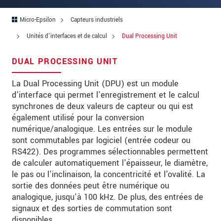
Rue
Micro-Epsilon
Capteurs industriels
Code postal
Unités d'interfaces et de calcul
Dual Processing Unit
Ville
*
DUAL PROCESSING UNIT
Pays
*
La Dual Processing Unit (DPU) est un module
Téléphone
d'interface qui permet l'enregistrement et le calcul
synchrones de deux valeurs de capteur ou qui est
Email
*
également utilisé pour la conversion
numérique/analogique. Les entrées sur le module
Message
*
sont commutables par logiciel (entrée codeur ou
RS422). Des programmes sélectionnables permettent
de calculer automatiquement l'épaisseur, le diamètre,
le pas ou l'inclinaison, la concentricité et l'ovalité. La
Veuillez me tenir informé des innovations
sortie des données peut être numérique ou
de produits par e-mail.
analogique, jusqu'à 100 kHz. De plus, des entrées de
signaux et des sorties de commutation sont
* Obligatoire
disponibles.