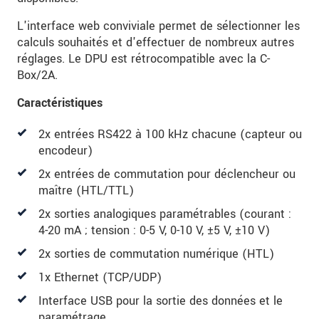
Nous traitons vos données de manière
confidentielle. Veuillez lire notre
déclaration de
L'interface web conviviale permet de sélectionner les
protection des données
.
calculs souhaités et d'effectuer de nombreux autres
réglages. Le DPU est rétrocompatible avec la C-
Box/2A.
ENVOYER MESSAGE
Caractéristiques
2x entrées RS422 à 100 kHz chacune (capteur ou
encodeur)
2x entrées de commutation pour déclencheur ou
maître (HTL/TTL)
2x sorties analogiques paramétrables (courant :
4-20 mA ; tension : 0-5 V, 0-10 V, ±5 V, ±10 V)
2x sorties de commutation numérique (HTL)
1x Ethernet (TCP/UDP)
Interface USB pour la sortie des données et le
paramétrage