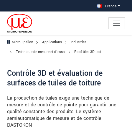
Aller à la navigation principale
Accès direct au contenu
Aller à la sous-navigation
France
Micro-Epsilon
Applications
Industries
Technique de mesure et d'essai
Roof tiles 3D test
Contrôle 3D et évaluation de
surfaces de tuiles de toiture
La production de tuiles exige une technique de
mesure et de contrôle de pointe pour garantir une
qualité constante des produits. Le système
semiautomatique de mesure et de contrôle
DASTOKON