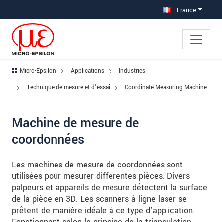
Aller à la navigation principale
Accès direct au contenu
Aller à la sous-navigation
France
Micro-Epsilon
Applications
Industries
Technique de mesure et d'essai
Coordinate Measuring Machine
Machine de mesure de
coordonnées
Les machines de mesure de coordonnées sont
utilisées pour mesurer différentes pièces. Divers
palpeurs et appareils de mesure détectent la surface
de la pièce en 3D. Les scanners à ligne laser se
prêtent de manière idéale à ce type d’application.
Fonctionnant selon le principe de la triangulation