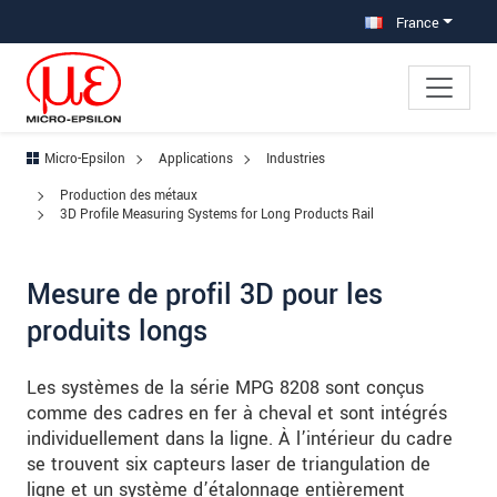
Aller à la navigation principale
Accès direct au contenu
Aller à la sous-navigation
France
Micro-Epsilon
Applications
Industries
Production des métaux
3D Profile Measuring Systems for Long Products Rail
Mesure de profil 3D pour les
produits longs
Les systèmes de la série MPG 8208 sont conçus
comme des cadres en fer à cheval et sont intégrés
individuellement dans la ligne. À l’intérieur du cadre
se trouvent six capteurs laser de triangulation de
ligne et un système d’étalonnage entièrement