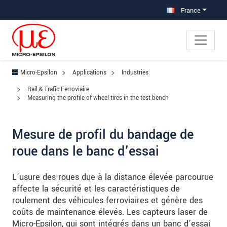
Aller à la navigation principale
Accès direct au contenu
Aller à la sous-navigation
France
Micro-Epsilon
Applications
Industries
Rail & Trafic Ferroviaire
Measuring the profile of wheel tires in the test bench
Mesure de profil du bandage de
roue dans le banc d’essai
L’usure des roues due à la distance élevée parcourue
affecte la sécurité et les caractéristiques de
roulement des véhicules ferroviaires et génère des
coûts de maintenance élevés. Les capteurs laser de
Micro-Epsilon, qui sont intégrés dans un banc d’essai