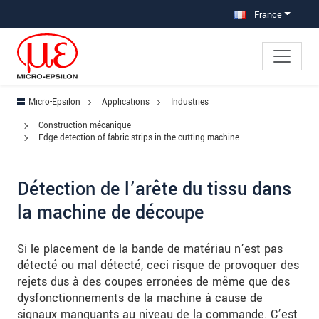
Aller à la navigation principale
Accès direct au contenu
Aller à la sous-navigation
France
Micro-Epsilon
Applications
Industries
Construction mécanique
Edge detection of fabric strips in the cutting machine
Détection de l’arête du tissu dans
la machine de découpe
Si le placement de la bande de matériau n’est pas
détecté ou mal détecté, ceci risque de provoquer des
rejets dus à des coupes erronées de même que des
dysfonctionnements de la machine à cause de
signaux manquants au niveau de la commande. C’est