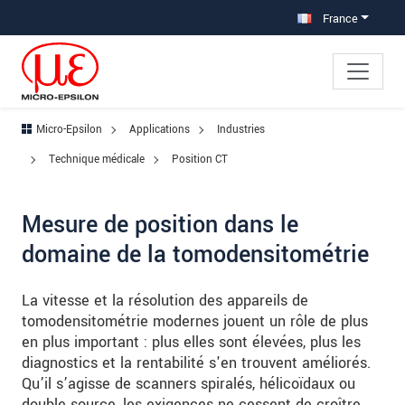
Aller à la navigation principale
Accès direct au contenu
Aller à la sous-navigation
France
Micro-Epsilon
Applications
Industries
Technique médicale
Position CT
Mesure de position dans le
domaine de la tomodensitométrie
La vitesse et la résolution des appareils de
tomodensitométrie modernes jouent un rôle de plus
en plus important : plus elles sont élevées, plus les
diagnostics et la rentabilité s'en trouvent améliorés.
Qu’il s’agisse de scanners spiralés, hélicoïdaux ou
double source, les exigences ne cessent de croître.