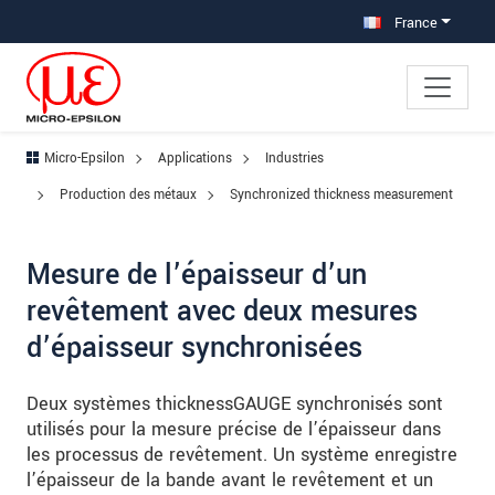
Aller à la navigation principale
Accès direct au contenu
Aller à la sous-navigation
France
Micro-Epsilon
Applications
Industries
Production des métaux
Synchronized thickness measurement
Mesure de l’épaisseur d’un
revêtement avec deux mesures
d’épaisseur synchronisées
Deux systèmes thicknessGAUGE synchronisés sont
utilisés pour la mesure précise de l’épaisseur dans
les processus de revêtement. Un système enregistre
l’épaisseur de la bande avant le revêtement et un