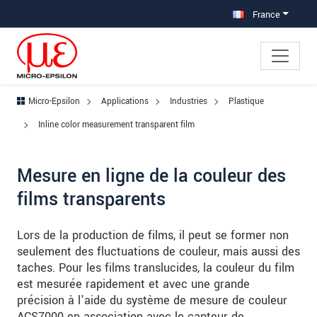
Aller à la navigation principale
Accès direct au contenu
Aller à la sous-navigation
France
Micro-Epsilon
Applications
Industries
Plastique
Inline color measurement transparent film
Mesure en ligne de la couleur des
films transparents
Lors de la production de films, il peut se former non
seulement des fluctuations de couleur, mais aussi des
taches. Pour les films translucides, la couleur du film
est mesurée rapidement et avec une grande
précision à l'aide du système de mesure de couleur
ACS7000 en association avec le capteur de