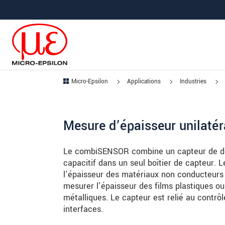
Aller à la navigation principale
Accès direct au contenu
Aller à la sous-navigation
Micro-Epsilon
Applications
Industries
Mesure d’épaisseur unilatér
Le combiSENSOR combine un capteur de dé
capacitif dans un seul boîtier de capteur.
l'épaisseur des matériaux non conducteurs q
mesurer l'épaisseur des films plastiques o
métalliques. Le capteur est relié au contrôle
interfaces.