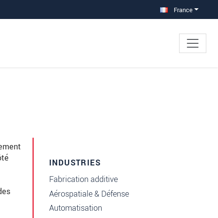
France
cement
ôté
INDUSTRIES
Fabrication additive
des
Aérospatiale & Défense
Automatisation