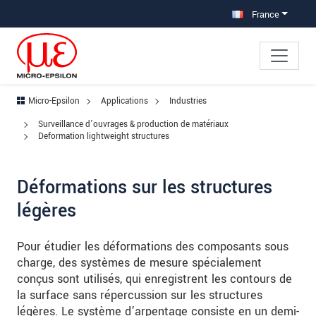
Aller à la navigation principale
Accès direct au contenu
Aller à la sous-navigation
France
Micro-Epsilon
Applications
Industries
Surveillance d’ouvrages & production de matériaux
Deformation lightweight structures
Déformations sur les structures
légères
Pour étudier les déformations des composants sous
charge, des systèmes de mesure spécialement
conçus sont utilisés, qui enregistrent les contours de
la surface sans répercussion sur les structures
légères. Le système d’arpentage consiste en un demi-