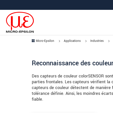
Aller à la navigation principale
Accès direct au contenu
Aller à la sous-navigation
Micro-Epsilon
Applications
Industries
Reconnaissance des couleur
Des capteurs de couleur colorSENSOR sont u
parties frontales. Les capteurs vérifient la
capteurs de couleur détectent de manière fi
tolérance définie. Ainsi, les moindres écar
fiable.