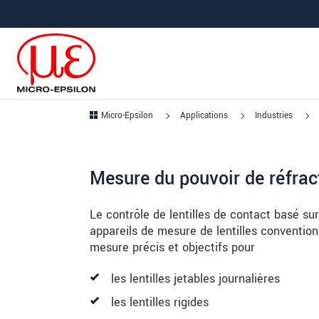
Aller à la navigation principale
Accès direct au contenu
Micro-Epsilon
Applications
Industries
Mesure du pouvoir de réfract
Le contrôle de lentilles de contact basé su
appareils de mesure de lentilles convention
mesure précis et objectifs pour
les lentilles jetables journalières
les lentilles rigides