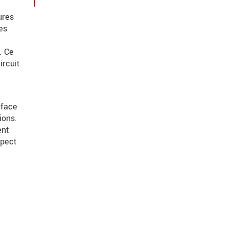
ures
es
. Ce
ircuit
rface
ions.
ent
spect