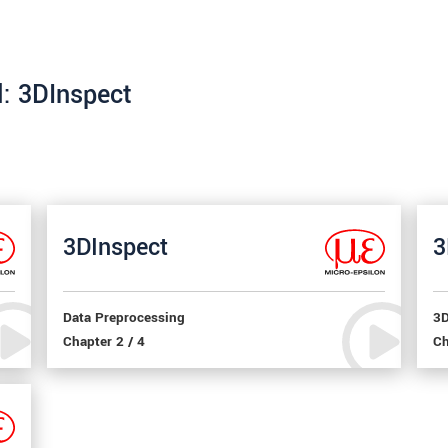
l: 3DInspect
3DInspect
3
Data Preprocessing
3D
Chapter 2 / 4
Ch