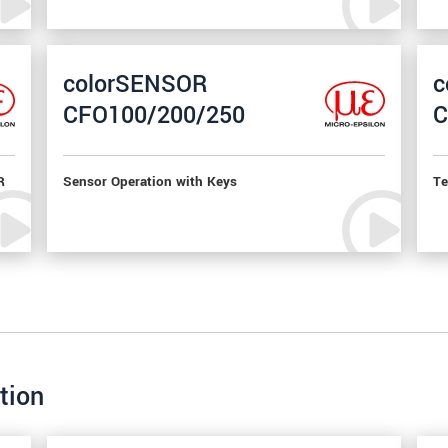
colorSENSOR
c
CFO100/200/250
C
R
Sensor Operation with Keys
Te
tion