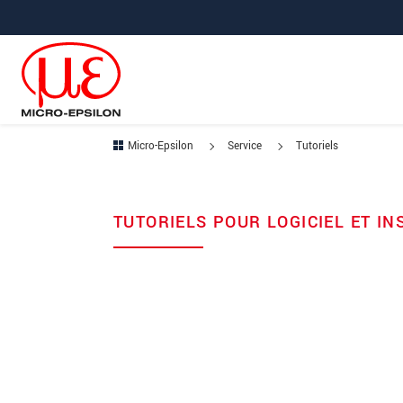
Aller à la navigation principale
Accès direct au contenu
Micro-Epsilon
Service
Tutoriels
TUTORIELS POUR LOGICIEL ET IN