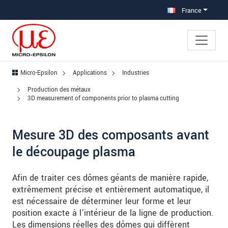
Aller à la navigation principale
Accès direct au contenu
Aller à la sous-navigation
France
Micro-Epsilon
Applications
Industries
Production des métaux
3D measurement of components prior to plasma cutting
Mesure 3D des composants avant
le découpage plasma
Afin de traiter ces dômes géants de manière rapide,
extrêmement précise et entièrement automatique, il
est nécessaire de déterminer leur forme et leur
position exacte à l’intérieur de la ligne de production.
Les dimensions réelles des dômes qui diffèrent