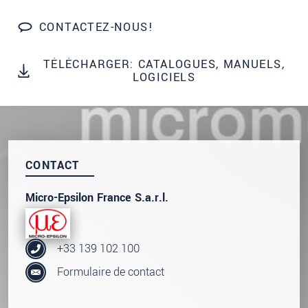
Nous traitons vos données de manière
confidentielle. Veuillez lire notre
déclaration de
CONTACTEZ-NOUS!
protection des données
.
TÉLÉCHARGER: CATALOGUES, MANUELS,
LOGICIELS
ENVOYER MESSAGE
CONTACT
Micro-Epsilon France S.a.r.l.
+33 139 102 100
Formulaire de contact