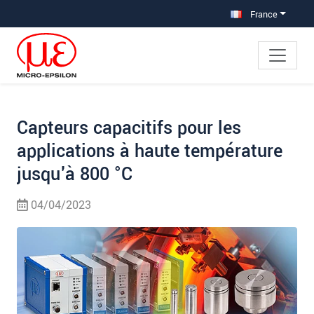
Aller à la navigation principale
Accès direct au contenu
Aller à la sous-navigation
France
Capteurs capacitifs pour les
applications à haute température
jusqu'à 800 °C
04/04/2023