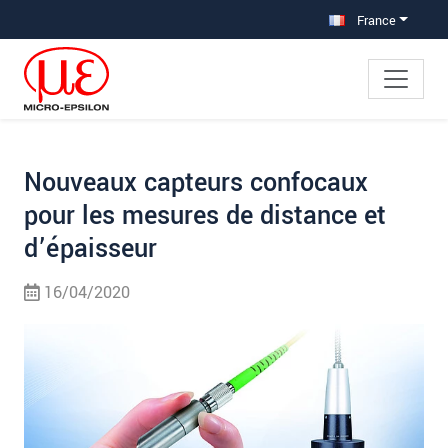
Aller à la navigation principale
Accès direct au contenu
Aller à la sous-navigation
France
Nouveaux capteurs confocaux
pour les mesures de distance et
d’épaisseur
16/04/2020